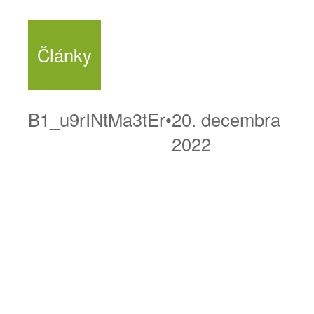
Články
B1_u9rINtMa3tEr
•
20. decembra
2022