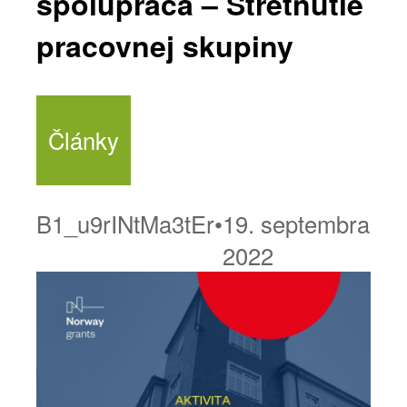
spolupráca – Stretnutie
pracovnej skupiny
Články
B1_u9rINtMa3tEr
•
19. septembra
2022