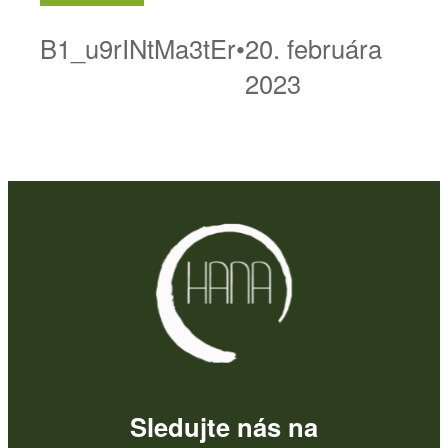
B1_u9rINtMa3tEr
•
20. februára
2023
Sledujte nás na