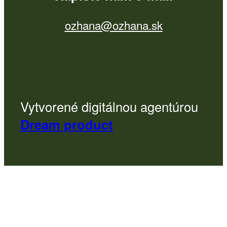
ozhana@ozhana.sk
Vytvorené digitálnou agentúrou
Dream product